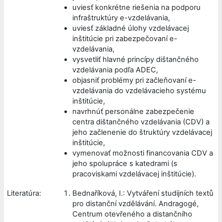
uviesť konkrétne riešenia na podporu
infraštruktúry e-vzdelávania,
uviesť základné úlohy vzdelávacej
inštitúcie pri zabezpečovaní e-
vzdelávania,
vysvetliť hlavné princípy dištančného
vzdelávania podľa ADEC,
objasniť problémy pri začleňovaní e-
vzdelávania do vzdelávacieho systému
inštitúcie,
navrhnúť personálne zabezpečenie
centra dištančného vzdelávania (CDV) a
jeho začlenenie do štruktúry vzdelávacej
inštitúcie,
vymenovať možnosti financovania CDV a
jeho spolupráce s katedrami (s
pracoviskami vzdelávacej inštitúcie).
Literatúra:
Bednaříková, I.: Vytváření studijních textů
pro distanční vzdělávání. Andragogé,
Centrum otevřeného a distančního