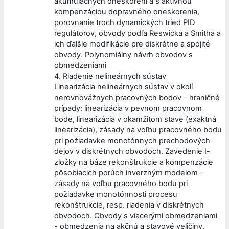
akumulačných oneskorení a s aktívnou
kompenzáciou dopravného oneskorenia,
porovnanie troch dynamických tried PID
regulátorov, obvody podľa Reswicka a Smitha a
ich ďalšie modifikácie pre diskrétne a spojité
obvody. Polynomiálny návrh obvodov s
obmedzeniami
4. Riadenie nelineárnych sústav
Linearizácia nelineárnych sústav v okolí
nerovnovážnych pracovných bodov - hraničné
prípady: linearizácia v pevnom pracovnom
bode, linearizácia v okamžitom stave (exaktná
linearizácia), zásady na voľbu pracovného bodu
pri požiadavke monotónnych prechodových
dejov v diskrétnych obvodoch. Zavedenie I-
zložky na báze rekonštrukcie a kompenzácie
pôsobiacich porúch inverzným modelom -
zásady na voľbu pracovného bodu pri
požiadavke monotónnosti procesu
rekonštrukcie, resp. riadenia v diskrétnych
obvodoch. Obvody s viacerými obmedzeniami
- obmedzenia na akčnú a stavové veličiny,