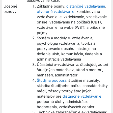
absolvovanie kurzu.
Učebné
Základné pojmy:
dištančné vzdelávanie
,
osnovy:
otvorené vzdelávanie
, kombinované
vzdelávanie, e-vzdelávanie, vzdelávanie
online, vzdelávanie na počítači (CBT),
vzdelávanie na webe (WBT) a príbuzné
pojmy
Systém a modely e-vzdelávania,
psychológia vzdelávania, tvorba a
poskytovanie obsahu, nástroje na
riešenie úloh, komunikácia, riadenie a
administrácia vzdelávania
Účastníci e-vzdelávania: študujúci, autori
študijných materiálov, tútori a mentori,
manažéri, administrátori
Študijná podpora
: študijné materiály,
skladba študijného balíka, charakteristiky
médií, zásady tvorby študijných
materiálov pre
dištančné vzdelávanie
;
podporné úlohy administrácie,
hodnotenia, vzdelávacích centier
Technické zabezpečenie e-vzdelávania: