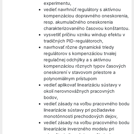
experimentu,
vedieť navrhnúť regulátory s aktívnou
kompenzáciou dopravného oneskorenia,
resp. akumulačného oneskorenia
charakterizovaného časovou konštantou.
vysvetliť príčinu vzniku windup efektu v
tradičných PID-regulátoroch,
navrhovať rôzne dynamické triedy
regulátorov s kompenzáciou trvalej
regulačnej odchýlky a s aktívnou
kompenzáciou rôznych typov časových
oneskorení v stavovom priestore a
polynomiálnym prístupom
vedieť aplikovať linearizáciu sústavy v
okolí nerovnovážnych pracovných
bodov,
vedieť zásady na voľbu pracovného bodu
linearizácie sústavy pri požiadavke
monotónnosti prechodových dejov,
vedieť zásady na voľbu pracovného bodu
linearizácie inverzného modelu pri