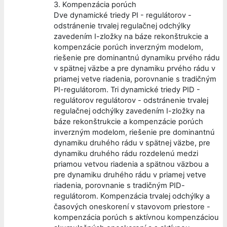
3. Kompenzácia porúch
Dve dynamické triedy PI - regulátorov -
odstránenie trvalej regulačnej odchýlky
zavedením I-zložky na báze rekonštrukcie a
kompenzácie porúch inverzným modelom,
riešenie pre dominantnú dynamiku prvého rádu
v spätnej väzbe a pre dynamiku prvého rádu v
priamej vetve riadenia, porovnanie s tradičným
PI-regulátorom. Tri dynamické triedy PID -
regulátorov regulátorov - odstránenie trvalej
regulačnej odchýlky zavedením I-zložky na
báze rekonštrukcie a kompenzácie porúch
inverzným modelom, riešenie pre dominantnú
dynamiku druhého rádu v spätnej väzbe, pre
dynamiku druhého rádu rozdelenú medzi
priamou vetvou riadenia a spätnou väzbou a
pre dynamiku druhého rádu v priamej vetve
riadenia, porovnanie s tradičným PID-
regulátorom. Kompenzácia trvalej odchýlky a
časových oneskorení v stavovom priestore -
kompenzácia porúch s aktívnou kompenzáciou