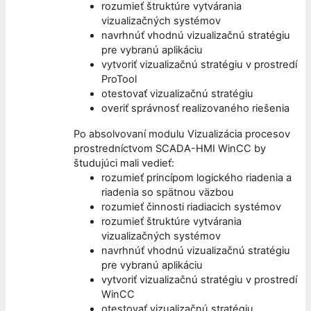
rozumieť štruktúre vytvárania
vizualizačných systémov
navrhnúť vhodnú vizualizačnú stratégiu
pre vybranú aplikáciu
vytvoriť vizualizačnú stratégiu v prostredí
ProTool
otestovať vizualizačnú stratégiu
overiť správnosť realizovaného riešenia
Po absolvovaní modulu Vizualizácia procesov
prostredníctvom SCADA-HMI WinCC by
študujúci mali vedieť:
rozumieť princípom logického riadenia a
riadenia so spätnou väzbou
rozumieť činnosti riadiacich systémov
rozumieť štruktúre vytvárania
vizualizačných systémov
navrhnúť vhodnú vizualizačnú stratégiu
pre vybranú aplikáciu
vytvoriť vizualizačnú stratégiu v prostredí
WinCC
otestovať vizualizačnú stratégiu