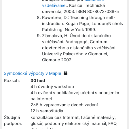
vzdelávanie
.. Košice: Technická
univerzita, 2003. ISBN 80-8073-038-5
Rowntree, D.: Teaching through self-
instruction. Kogan Page, London/Nichols
Publishing, New York 1999.
Zlámalová, H. Úvod do distančního
vzdělávání. Andragogé, Centrum
otevřeného a distančního vzdělávání
Univerzity Palackého v Olomouci,
Olomouc 2002.
Symbolické výpočty v Maple
Rozsah:
30 hod
4 h úvodný workshop
4 h cvičení v počítačovej učebni s pripojením
na Internet
2x5 h vypracovanie dvoch zadaní
12 h samoštúdia
Študijná
konzultácie cez Internet, tlačené materiály,
podpora:
glosár, podporný elektronický materiál, FAQ,