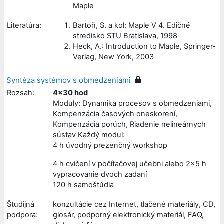
Maple
Literatúra:
Bartoň, S. a kol: Maple V 4. Edičné
stredisko STU Bratislava, 1998
Heck, A.: Introduction to Maple, Springer-
Verlag, New York, 2003
Syntéza systémov s obmedzeniami
Rozsah:
4x30 hod
Moduly: Dynamika procesov s obmedzeniami,
Kompenzácia časových oneskorení,
Kompenzácia porúch, Riadenie nelineárnych
sústav Každý modul:
4 h úvodný prezenčný workshop
4 h cvičení v počítačovej učebni alebo 2x5 h
vypracovanie dvoch zadaní
120 h samoštúdia
Študijná
konzultácie cez Internet, tlačené materiály, CD,
podpora:
glosár, podporný elektronický materiál, FAQ,