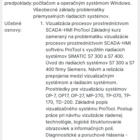
predpoklady:
počítačom a operačným systémom Windows.
Všeobecné základy problematiky
priemyselných riadiacich systémov.
Učebné
Vizualizácia procesov prostredníctvom
osnovy:
SCADA-HMI ProTool Základný kurz
zameraný na problematiku vizualizácie
procesov prostredníctvom SCADA-HMI
softvéru ProTool s využitím riadiacich
systémov SIMATIC S7 300 a S7 400.
Úvod do riadiacich systémov S7 300 a S7
400 firmy Siemens. Návrh a relizácia
prepojenia medzi vizualizačným
systémom a riadiacim systémom.
Prostriedky pre vizualizáciu systémov
OP-7, OP17, OP-27, MP-270, TP-070, TP-
170, TD-200. Základné popis
vizualizačného systému ProTool. Postup
práce pri návrhu vizulizácie riadenej
technológie, logické štrukturovanie
obrazoviek a informačných polí.
Diagnnostické a poruchové hlásenia -