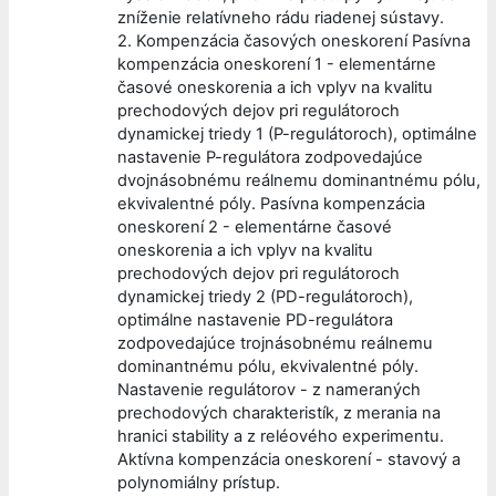
zníženie relatívneho rádu riadenej sústavy.
2. Kompenzácia časových oneskorení Pasívna
kompenzácia oneskorení 1 - elementárne
časové oneskorenia a ich vplyv na kvalitu
prechodových dejov pri regulátoroch
dynamickej triedy 1 (P-regulátoroch), optimálne
nastavenie P-regulátora zodpovedajúce
dvojnásobnému reálnemu dominantnému pólu,
ekvivalentné póly. Pasívna kompenzácia
oneskorení 2 - elementárne časové
oneskorenia a ich vplyv na kvalitu
prechodových dejov pri regulátoroch
dynamickej triedy 2 (PD-regulátoroch),
optimálne nastavenie PD-regulátora
zodpovedajúce trojnásobnému reálnemu
dominantnému pólu, ekvivalentné póly.
Nastavenie regulátorov - z nameraných
prechodových charakteristík, z merania na
hranici stability a z reléového experimentu.
Aktívna kompenzácia oneskorení - stavový a
polynomiálny prístup.