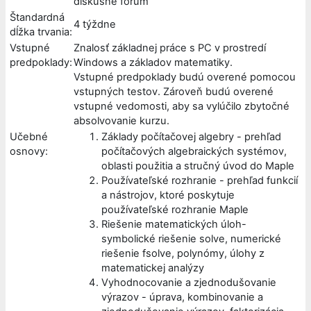
diskusné fórum
Štandardná
4 týždne
dĺžka trvania:
Vstupné
Znalosť základnej práce s PC v prostredí
predpoklady:
Windows a základov matematiky.
Vstupné predpoklady budú overené pomocou
vstupných testov. Zároveň budú overené
vstupné vedomosti, aby sa vylúčilo zbytočné
absolvovanie kurzu.
Učebné
Základy počítačovej algebry - prehľad
osnovy:
počítačových algebraických systémov,
oblasti použitia a stručný úvod do Maple
Používateľské rozhranie - prehľad funkcií
a nástrojov, ktoré poskytuje
používateľské rozhranie Maple
Riešenie matematických úloh-
symbolické riešenie solve, numerické
riešenie fsolve, polynómy, úlohy z
matematickej analýzy
Vyhodnocovanie a zjednodušovanie
výrazov - úprava, kombinovanie a