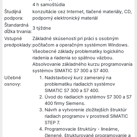
4 h samoštúdia
Študijná
konzultácie cez Internet, tlačené materiály, CD,
podpora:
podporný elektronický materiál
Štandardná
3 týždne
dĺžka trvania:
Vstupné
Základné skúsenosti pri práci s osobným
predpoklady:
počítačom a operačným systémom Windows.
Všeobecné základy problematiky logického
riadenia a riadenia so spätnou väzbou.
Absolvovanie základného kurzu programovania
systémov SIMATIC S7 300 a S7 400.
Učebné
Nadstavbový kurz zameraný na
osnovy:
problematiku riadiacich systémov
SIMATIC S7 300 a S7 400.
Úvod do riadiacich systémov S7 300 a S7
400 firmy Siemens.
Návrh a vytvorenie zložitejších štruktúr
riadiach programov v prostredí SIMATIC
STEP 7.
Programovacie štruktúry - lineárne,
členené, štrukturované programovanie a