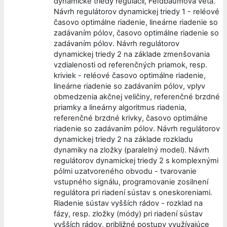
dynamické triedy regulácií, Feľdbaumova veta.
Návrh regulátorov dynamickej triedy 1 - reléové
časovo optimálne riadenie, lineárne riadenie so
zadávaním pólov, časovo optimálne riadenie so
zadávaním pólov. Návrh regulátorov
dynamickej triedy 2 na základe zmenšovania
vzdialenosti od referenčných priamok, resp.
kriviek - reléové časovo optimálne riadenie,
lineárne riadenie so zadávaním pólov, vplyv
obmedzenia akčnej veličiny, referenčné brzdné
priamky a lineárny algoritmus riadenia,
referenčné brzdné krivky, časovo optimálne
riadenie so zadávaním pólov. Návrh regulátorov
dynamickej triedy 2 na základe rozkladu
dynamiky na zložky (paralelný model). Návrh
regulátorov dynamickej triedy 2 s komplexnými
pólmi uzatvoreného obvodu - tvarovanie
vstupného signálu, programovanie zosilnení
regulátora pri riadení sústav s oneskoreniami.
Riadenie sústav vyšších rádov - rozklad na
fázy, resp. zložky (módy) pri riadení sústav
vyšších rádov, približné postupy využívajúce