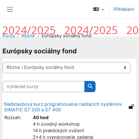
Přejít k hlavnímu obsahu
Přihlášení
Boční panel
Kurzy
Rôzne
Európsky sociálny fond
Európsky sociálny fond
Kategorie kurzů
Vyhledat kurzy
Vyhledat kurzy
Nadstavbový kurz programovania riadiacich systémov
SIMATIC S7 300 a S7 400
Rozsah:
40 hod
4 h úvodný workshop
14 h praktických cvičení
2x4 h vypracovanie zadania