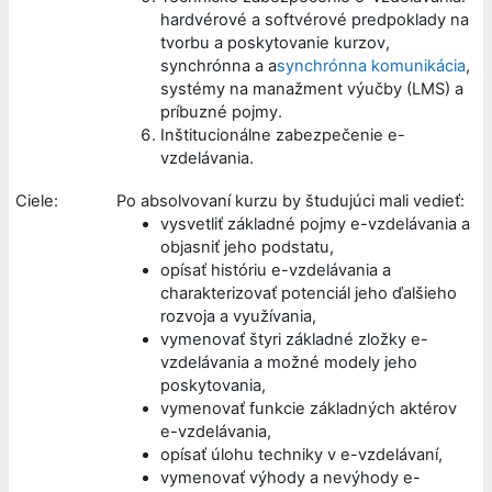
hardvérové a softvérové predpoklady na
tvorbu a poskytovanie kurzov,
synchrónna a a
synchrónna komunikácia
,
systémy na manažment výučby (LMS) a
príbuzné pojmy.
Inštitucionálne zabezpečenie e-
vzdelávania.
Ciele:
Po absolvovaní kurzu by študujúci mali vedieť:
vysvetliť základné pojmy e-vzdelávania a
objasniť jeho podstatu,
opísať históriu e-vzdelávania a
charakterizovať potenciál jeho ďalšieho
rozvoja a využívania,
vymenovať štyri základné zložky e-
vzdelávania a možné modely jeho
poskytovania,
vymenovať funkcie základných aktérov
e-vzdelávania,
opísať úlohu techniky v e-vzdelávaní,
vymenovať výhody a nevýhody e-