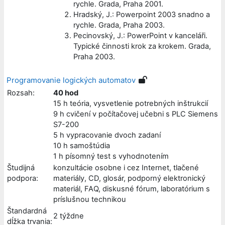
rychle. Grada, Praha 2001.
Hradský, J.: Powerpoint 2003 snadno a
rychle. Grada, Praha 2003.
Pecinovský, J.: PowerPoint v kanceláři.
Typické činnosti krok za krokem. Grada,
Praha 2003.
Programovanie logických automatov
Rozsah:
40 hod
15 h teória, vysvetlenie potrebných inštrukcií
9 h cvičení v počítačovej učebni s PLC Siemens
S7-200
5 h vypracovanie dvoch zadaní
10 h samoštúdia
1 h písomný test s vyhodnotením
Študijná
konzultácie osobne i cez Internet, tlačené
podpora:
materiály, CD, glosár, podporný elektronický
materiál, FAQ, diskusné fórum, laboratórium s
príslušnou technikou
Štandardná
2 týždne
dĺžka trvania: