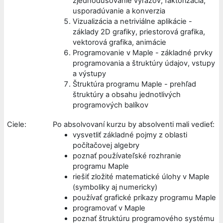
zjednodušovanie výrazov, faktorizácia,
usporadúvanie a konverzia
Vizualizácia a netriviálne aplikácie -
základy 2D grafiky, priestorová grafika,
vektorová grafika, animácie
Programovanie v Maple - základné prvky
programovania a štruktúry údajov, vstupy
a výstupy
Štruktúra programu Maple - prehľad
štruktúry a obsahu jednotlivých
programových balíkov
Ciele:
Po absolvovaní kurzu by absolventi mali vedieť:
vysvetliť základné pojmy z oblasti
počítačovej algebry
poznať používateľské rozhranie
programu Maple
riešiť zložité matematické úlohy v Maple
(symboliky aj numericky)
používať grafické príkazy programu Maple
programovať v Maple
poznať štruktúru programového systému