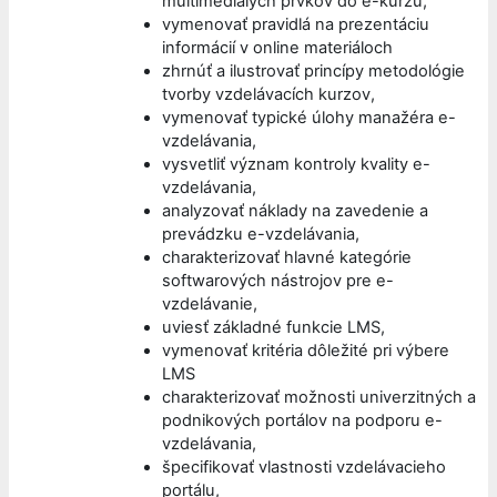
multimediálych prvkov do e-kurzu,
vymenovať pravidlá na prezentáciu
informácií v online materiáloch
zhrnúť a ilustrovať princípy metodológie
tvorby vzdelávacích kurzov,
vymenovať typické úlohy manažéra e-
vzdelávania,
vysvetliť význam kontroly kvality e-
vzdelávania,
analyzovať náklady na zavedenie a
prevádzku e-vzdelávania,
charakterizovať hlavné kategórie
softwarových nástrojov pre e-
vzdelávanie,
uviesť základné funkcie LMS,
vymenovať kritéria dôležité pri výbere
LMS
charakterizovať možnosti univerzitných a
podnikových portálov na podporu e-
vzdelávania,
špecifikovať vlastnosti vzdelávacieho
portálu,