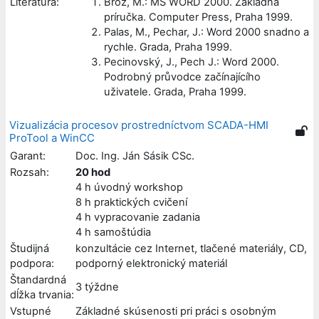
Literatúra:
Brož, M.: MS WORD 2000. Základná
príručka. Computer Press, Praha 1999.
Palas, M., Pechar, J.: Word 2000 snadno a
rychle. Grada, Praha 1999.
Pecinovský, J., Pech J.: Word 2000.
Podrobný průvodce začínajícího
uživatele. Grada, Praha 1999.
Vizualizácia procesov prostredníctvom SCADA-HMI
ProTool a WinCC
Garant:
Doc. Ing. Ján Sásik CSc.
Rozsah:
20 hod
4 h úvodný workshop
8 h praktických cvičení
4 h vypracovanie zadania
4 h samoštúdia
Študijná
konzultácie cez Internet, tlačené materiály, CD,
podpora:
podporný elektronický materiál
Štandardná
3 týždne
dĺžka trvania:
Vstupné
Základné skúsenosti pri práci s osobným