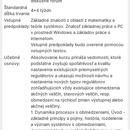
diskusné fórum
Štandardná
4x4 týždn
dĺžka trvania:
Vstupné
Základné znalosti z oblasti z matematiky a
predpoklady:
teórie systémov. Znalosť základnej práce s PC
v prostredí Windows a základov práce s
internetom.
Vstupné predpoklady budú overené pomocou
vstupných testov.
Učebné
Absolvovanie kurzu prináša vedomosti, ktoré
osnovy:
podstatne zvyšujú spoľahlivosť a kvalitu
nastavenia existujúcich priemyselných
regulátorov a ukazujú možnosti návrhu a
nastavenia nových typov regulátorov
zohľadňujúcich vždy existujúce obmedzenia
akčných veličín, stavových veličín, resp.
obmedzení na rýchlosť zmien výstupnej alebo
akčnej veličiny.
1. Dynamika procesov s obmedzeniami, Úvod -
základné princípy a pojmy, história, rozdelenie
a význam systémov s obmedzeniami,