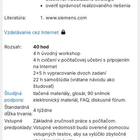
overiť správnosť realizovaného riešenia
Literatúra:
www.siemens.com
Vzdelávanie cez Internet
Rozsah:
40 hod
4 h úvodný workshop
4 h cvičení v počítačovej učebni s pripojením
na Internet
2x5 h vypracovanie dvoch zadaní
22 h samoštúdia (vrátane návodu ako
študovať)
Študijná
tlačené materiály, glosár, 90 snímok
podpora
:
elektronický materiál, FAQ, diskusné fórum.
Štandardná
4 týždne
dĺžka trvania:
Vstupné
Základné zručnosti práce s počítačom.
predpoklady:
Vstupné vedomosti budú overené pomocou
vstupných testov, aby sa vylúčilo zbytočné