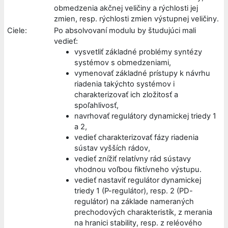
obmedzenia akčnej veličiny a rýchlosti jej
zmien, resp. rýchlosti zmien výstupnej veličiny.
Ciele:
Po absolvovaní modulu by študujúci mali
vedieť:
vysvetliť základné problémy syntézy
systémov s obmedzeniami,
vymenovať základné prístupy k návrhu
riadenia takýchto systémov i
charakterizovať ich zložitosť a
spoľahlivosť,
navrhovať regulátory dynamickej triedy 1
a 2,
vedieť charakterizovať fázy riadenia
sústav vyšších rádov,
vedieť znížiť relatívny rád sústavy
vhodnou voľbou fiktívneho výstupu.
vedieť nastaviť regulátor dynamickej
triedy 1 (P-regulátor), resp. 2 (PD-
regulátor) na základe nameraných
prechodových charakteristík, z merania
na hranici stability, resp. z reléového