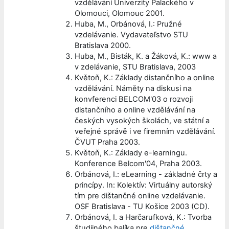
vzdělávání Univerzity Palackého v
Olomouci, Olomouc 2001.
Huba, M., Orbánová, I.: Pružné
vzdelávanie. Vydavateľstvo STU
Bratislava 2000.
Huba, M., Bisták, K. a Žáková, K.: www a
v zdelávanie, STU Bratislava, 2003
Květoň, K.: Základy distančního a online
vzdělávání. Náměty na diskusi na
konvferenci BELCOM'03 o rozvoji
distančního a online vzdělávání na
českých vysokých školách, ve státní a
veřejné správě i ve firemním vzdělávání.
ČVUT Praha 2003.
Květoň, K.: Základy e-learningu.
Konference Belcom'04, Praha 2003.
Orbánová, I.: eLearning - základné črty a
princípy. In: Kolektív: Virtuálny autorský
tím pre dištančné online vzdelávanie.
OSF Bratislava - TU Košice 2003 (CD).
Orbánová, I. a Harčarufková, K.: Tvorba
študijného balíka pre
dištančné