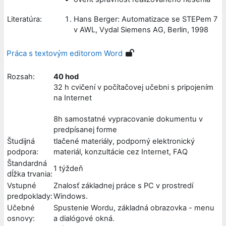
Literatúra:
Hans Berger: Automatizace se STEPem 7
v AWL, Vydal Siemens AG, Berlin, 1998
Práca s textovým editorom Word
Rozsah:
40 hod
32 h cvičení v počítačovej učebni s pripojením
na Internet
8h samostatné vypracovanie dokumentu v
predpísanej forme
Študijná
tlačené materiály, podporný elektronický
podpora:
materiál, konzultácie cez Internet, FAQ
Štandardná
1 týždeň
dĺžka trvania:
Vstupné
Znalosť základnej práce s PC v prostredí
predpoklady:
Windows.
Učebné
Spustenie Wordu, základná obrazovka - menu
osnovy:
a dialógové okná.