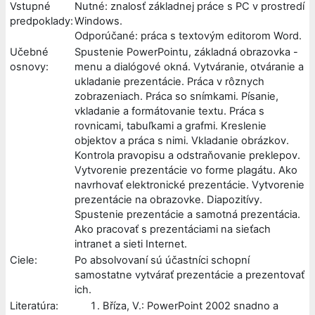
Vstupné
Nutné: znalosť základnej práce s PC v prostredí
predpoklady:
Windows.
Odporúčané: práca s textovým editorom Word.
Učebné
Spustenie PowerPointu, základná obrazovka -
osnovy:
menu a dialógové okná. Vytváranie, otváranie a
ukladanie prezentácie. Práca v rôznych
zobrazeniach. Práca so snímkami. Písanie,
vkladanie a formátovanie textu. Práca s
rovnicami, tabuľkami a grafmi. Kreslenie
objektov a práca s nimi. Vkladanie obrázkov.
Kontrola pravopisu a odstraňovanie preklepov.
Vytvorenie prezentácie vo forme plagátu. Ako
navrhovať elektronické prezentácie. Vytvorenie
prezentácie na obrazovke. Diapozitívy.
Spustenie prezentácie a samotná prezentácia.
Ako pracovať s prezentáciami na sieťach
intranet a sieti Internet.
Ciele:
Po absolvovaní sú účastníci schopní
samostatne vytvárať prezentácie a prezentovať
ich.
Literatúra:
Bříza, V.: PowerPoint 2002 snadno a