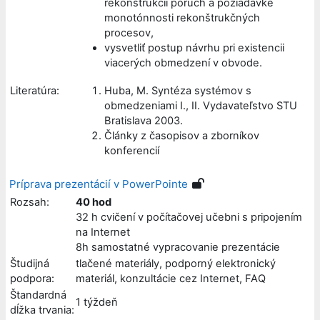
rekonštrukcii porúch a požiadavke
monotónnosti rekonštrukčných
procesov,
vysvetliť postup návrhu pri existencii
viacerých obmedzení v obvode.
Literatúra:
Huba, M. Syntéza systémov s
obmedzeniami I., II. Vydavateľstvo STU
Bratislava 2003.
Články z časopisov a zborníkov
konferencií
Príprava prezentácií v PowerPointe
Rozsah:
40 hod
32 h cvičení v počítačovej učebni s pripojením
na Internet
8h samostatné vypracovanie prezentácie
Študijná
tlačené materiály, podporný elektronický
podpora:
materiál, konzultácie cez Internet, FAQ
Štandardná
1 týždeň
dĺžka trvania: