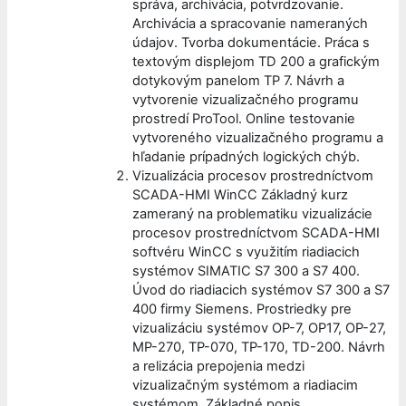
správa, archivácia, potvrdzovanie.
Archivácia a spracovanie nameraných
údajov. Tvorba dokumentácie. Práca s
textovým displejom TD 200 a grafickým
dotykovým panelom TP 7. Návrh a
vytvorenie vizualizačného programu
prostredí ProTool. Online testovanie
vytvoreného vizualizačného programu a
hľadanie prípadných logických chýb.
Vizualizácia procesov prostredníctvom
SCADA-HMI WinCC Základný kurz
zameraný na problematiku vizualizácie
procesov prostredníctvom SCADA-HMI
softvéru WinCC s využitím riadiacich
systémov SIMATIC S7 300 a S7 400.
Úvod do riadiacich systémov S7 300 a S7
400 firmy Siemens. Prostriedky pre
vizualizáciu systémov OP-7, OP17, OP-27,
MP-270, TP-070, TP-170, TD-200. Návrh
a relizácia prepojenia medzi
vizualizačným systémom a riadiacim
systémom. Základné popis