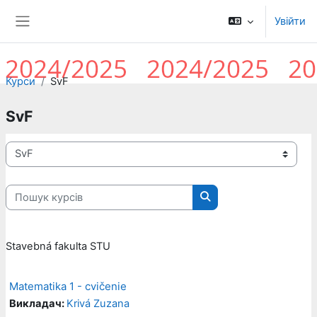
Перейти до головного вмісту
Увійти
Бокова панель
Курси
SvF
SvF
Категорії курсів
Пошук курсів
Пошук курсів
Stavebná fakulta STU
Matematika 1 - cvičenie
Викладач:
Krivá Zuzana