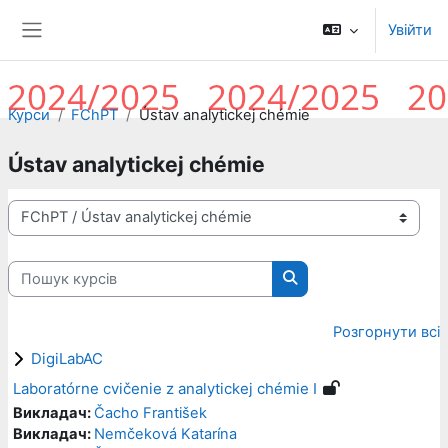
Перейти до головного вмісту
Увійти
Бокова панель
Курси
FChPT
Ústav analytickej chémie
Ústav analytickej chémie
Категорії курсів
Пошук курсів
Пошук курсів
Розгорнути всі
DigiLabAC
Laboratórne cvičenie z analytickej chémie I
Викладач:
Čacho František
Викладач:
Nemčeková Katarína