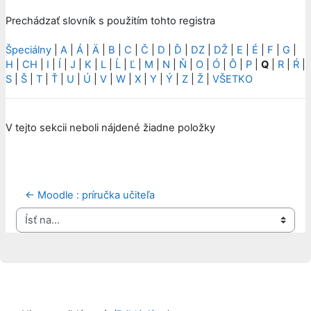
Prechádzať slovník s použitím tohto registra
Špeciálny
|
A
|
Á
|
Ä
|
B
|
C
|
Č
|
D
|
Ď
|
DZ
|
DŽ
|
E
|
É
|
F
|
G
|
H
|
CH
|
I
|
Í
|
J
|
K
|
L
|
Ĺ
|
Ľ
|
M
|
N
|
Ň
|
O
|
Ó
|
Ô
|
P
|
Q
|
R
|
Ŕ
|
S
|
Š
|
T
|
Ť
|
U
|
Ú
|
V
|
W
|
X
|
Y
|
Ý
|
Z
|
Ž
|
VŠETKO
V tejto sekcii neboli nájdené žiadne položky
← Moodle : príručka učiteľa
Ísť na...