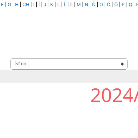
|
F
|
G
|
H
|
CH
|
I
|
Í
|
J
|
K
|
L
|
Ĺ
|
Ľ
|
M
|
N
|
Ň
|
O
|
Ó
|
Ô
|
P
|
Q
|
Ísť na...