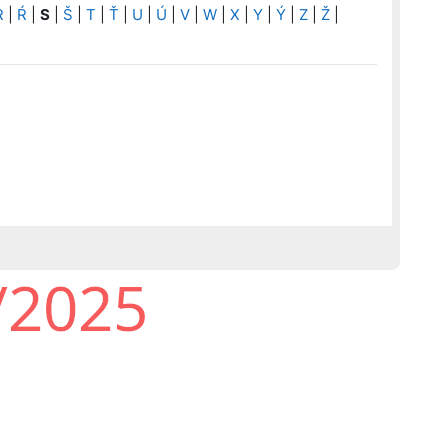
R
|
Ŕ
|
S
|
Š
|
T
|
Ť
|
U
|
Ú
|
V
|
W
|
X
|
Y
|
Ý
|
Z
|
Ž
|