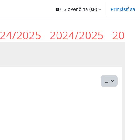
Slovenčina ‎(sk)‎
Prihlásiť sa
Exportovať p
...