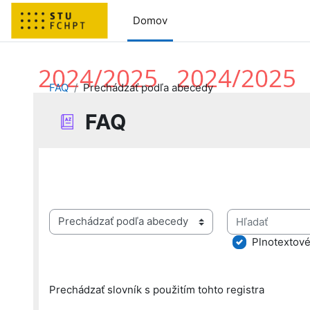
Preskočiť na hlavný obsah
Domov
FAQ
Prechádzať podľa abecedy
FAQ
Požiadavky na absolvovanie
Hľadať
Prechádzať slovník s použitím tohto registra
Plnotextové
Prechádzať slovník s použitím tohto registra