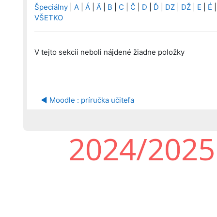
Špeciálny
|
A
|
Á
|
Ä
|
B
|
C
|
Č
|
D
|
Ď
|
DZ
|
DŽ
|
E
|
É
VŠETKO
V tejto sekcii neboli nájdené žiadne položky
◀︎ Moodle : príručka učiteľa