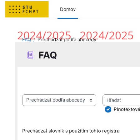
Preskočiť na hlavný obsah
Domov
FAQ
Prechádzať podľa abecedy
FAQ
Požiadavky na absolvovanie
Hľadať
Prechádzať slovník s použitím tohto registra
Plnotextové
Prechádzať slovník s použitím tohto registra