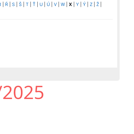
R
|
Ŕ
|
S
|
Š
|
T
|
Ť
|
U
|
Ú
|
V
|
W
|
X
|
Y
|
Ý
|
Z
|
Ž
|