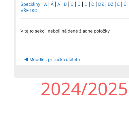
Špeciálny
|
A
|
Á
|
Ä
|
B
|
C
|
Č
|
D
|
Ď
|
DZ
|
DŽ
|
E
|
É
VŠETKO
V tejto sekcii neboli nájdené žiadne položky
◀︎ Moodle : príručka učiteľa