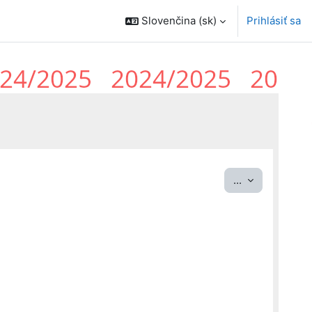
Slovenčina ‎(sk)‎
Prihlásiť sa
Exportovať p
...