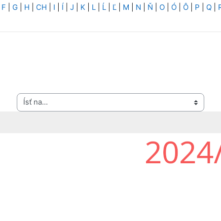
|
F
|
G
|
H
|
CH
|
I
|
Í
|
J
|
K
|
L
|
Ĺ
|
Ľ
|
M
|
N
|
Ň
|
O
|
Ó
|
Ô
|
P
|
Q
|
Ísť na...